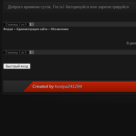
Доброго времени суток, Гость! Авторизуйся или зарегистрируйся
1
Страница
1
из
0
Форум
»
Администрация сайта
»
Объявления
В дан
1
Страница
1
из
0
Created by
kostya241294